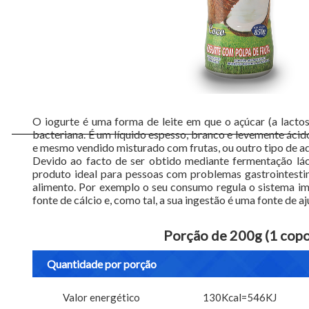
O iogurte é uma forma de leite em que o açúcar (a lacto
bacteriana. É um líquido espesso, branco e levemente ácido
e mesmo vendido misturado com frutas, ou outro tipo de a
Devido ao facto de ser obtido mediante fermentação lácte
produto ideal para pessoas com problemas gastrointestin
alimento. Por exemplo o seu consumo regula o sistema im
fonte de cálcio e, como tal, a sua ingestão é uma fonte de a
Porção de 200g (1 copo
Quantidade por porção
Valor energético
130Kcal=546KJ