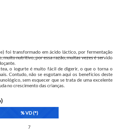
se) foi transformado em ácido láctico, por fermentação
, muito nutritivo, por essa razão, muitas vezes é servido
doçante.
a, o iogurte é muito fácil de digerir, o que o torna o
ais. Contudo, não se esgotam aqui os benefícios deste
unológico, sem esquecer que se trata de uma excelente
juda no crescimento das crianças.
)
% VD (*)
7