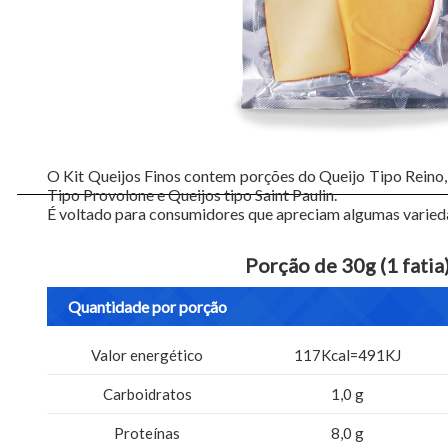
O Kit Queijos Finos contem porções do Queijo Tipo Reino,
Tipo Provolone e Queijos tipo Saint Paulin.
É voltado para consumidores que apreciam algumas variedade
Porção de 30g (1 fatia
Quantidade por porção
Valor energético
117Kcal=491KJ
Carboidratos
1,0 g
Proteínas
8,0 g