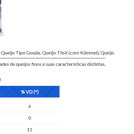
 Queijo Tipo Gouda, Queijo Tilsit (com Kümmel), Queijo
s de queijos finos e suas características distintas.
)
% VD (*)
6
0
11