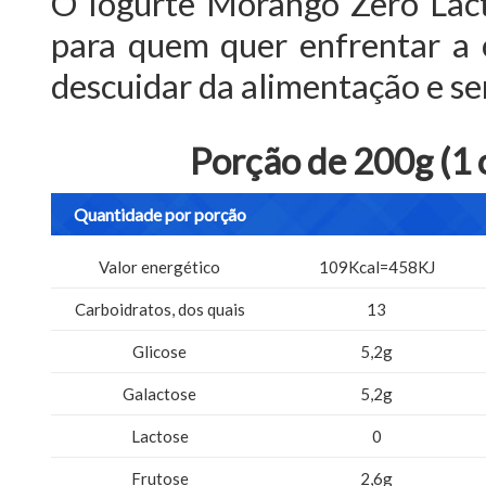
O Iogurte Morango Zero Lact
para quem quer enfrentar a c
descuidar da alimentação e se
Porção de 200g (1 
Quantidade por porção
Valor energético
109Kcal=458KJ
Carboidratos, dos quais
13
Glicose
5,2g
Galactose
5,2g
Lactose
0
Frutose
2,6g