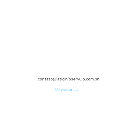
Fazenda da Grama - Zona Rural - 36540-000 - Senador Firmino - MG -
(32) 3536-1335
contato@laticinioservulo.com.br
• ©Copyright 2016 - Sérvulo Laticínios •
Desenvolvimento:
@gwagencia
•