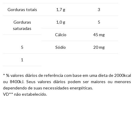
Gorduras totais
1,7 g
3
Gorduras
1,0 g
5
saturadas
Cálcio
45 mg
5
Sódio
20 mg
1
* % valores diários de referência com base em uma dieta de 2000kcal
ou 8400kJ. Seus valores diários podem ser maiores ou menores
dependendo de suas necessidades energéticas.
VD** não estabelecido.