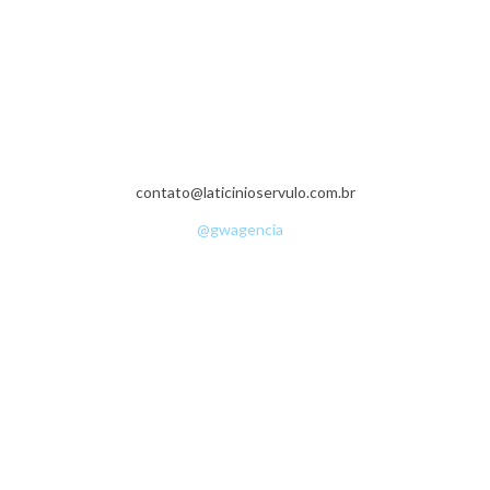
Fazenda da Grama - Zona Rural - 36540-000 - Senador Firmino - MG -
(32) 3536-1335
contato@laticinioservulo.com.br
• ©Copyright 2016 - Sérvulo Laticínios •
Desenvolvimento:
@gwagencia
•