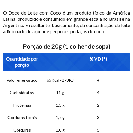
O Doce de Leite com Coco é um produto típico da América
Latina, produzido e consumido em grande escala no Brasil e na
Argentina. É resultante, basicamente, da concentração de leite
adicionado de açúcar e pequenos pedaços de coco.
Porção de 20g (1 colher de sopa)
Quantidade por
% VD (*)
porção
Valor energético
65Kcal=273KJ
4
Carboidratos
11 g
4
Proteínas
1,3 g
2
Gorduras totais
1,7 g
3
Gorduras
1,0 g
5