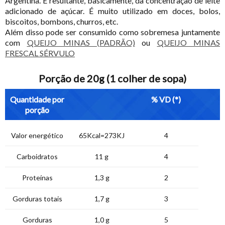
Argentina. É resultante, basicamente, da concentração de leite
adicionado de açúcar. É muito utilizado em doces, bolos,
biscoitos, bombons, churros, etc.
Além disso pode ser consumido como sobremesa juntamente
com
QUEIJO MINAS (PADRÃO)
ou
QUEIJO MINAS
FRESCAL SÉRVULO
Porção de 20g (1 colher de sopa)
Quantidade por
% VD (*)
porção
Valor energético
65Kcal=273KJ
4
Carboidratos
11 g
4
Proteínas
1,3 g
2
Gorduras totais
1,7 g
3
Gorduras
1,0 g
5