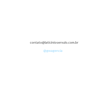
Fazenda da Grama - Zona Rural - 36540-000 - Senador Firmino - MG -
(32) 3536-1335
contato@laticinioservulo.com.br
• ©Copyright 2016 - Sérvulo Laticínios •
Desenvolvimento:
@gwagencia
•