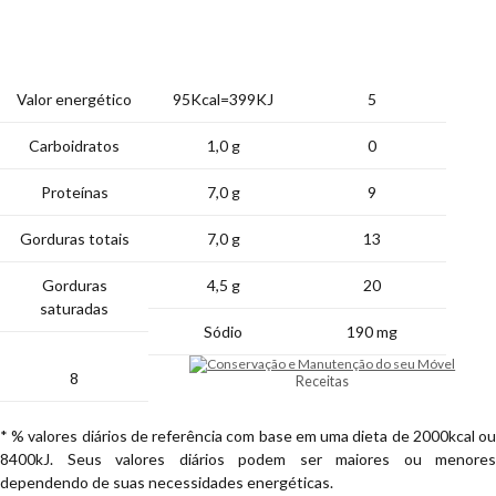
Quantidade por
% VD (*)
porção
Valor energético
95Kcal=399KJ
5
Carboidratos
1,0 g
0
Proteínas
7,0 g
9
Gorduras totais
7,0 g
13
Gorduras
4,5 g
20
saturadas
Sódio
190 mg
8
Receitas
* % valores diários de referência com base em uma dieta de 2000kcal ou
8400kJ. Seus valores diários podem ser maiores ou menores
dependendo de suas necessidades energéticas.