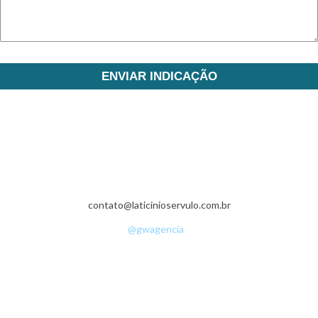
Fazenda da Grama - Zona Rural - 36540-000 - Senador Firmino - MG -
(32) 3536-1335
contato@laticinioservulo.com.br
• ©Copyright 2016 - Sérvulo Laticínios •
Desenvolvimento:
@gwagencia
•