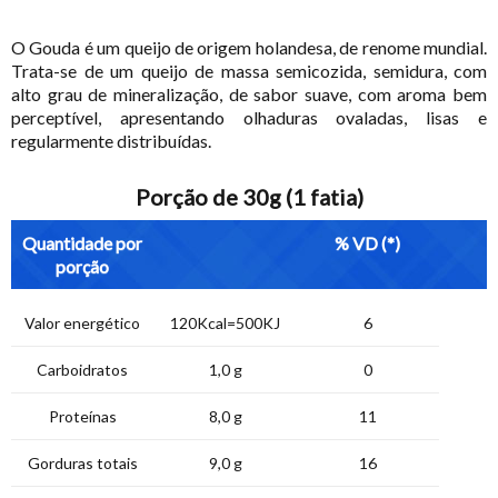
O Gouda é um queijo de origem holandesa, de renome mundial.
Trata-se de um queijo de massa semicozida, semidura, com
alto grau de mineralização, de sabor suave, com aroma bem
perceptível, apresentando olhaduras ovaladas, lisas e
regularmente distribuídas.
Porção de 30g (1 fatia)
Quantidade por
% VD (*)
porção
Valor energético
120Kcal=500KJ
6
Carboidratos
1,0 g
0
Proteínas
8,0 g
11
Gorduras totais
9,0 g
16