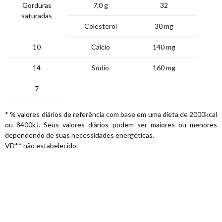
Gorduras
7,0 g
32
saturadas
Colesterol
30 mg
10
Cálcio
140 mg
14
Sódio
160 mg
7
* % valores diários de referência com base em uma dieta de 2000kcal
ou 8400kJ. Seus valores diários podem ser maiores ou menores
dependendo de suas necessidades energéticas.
VD** não estabelecido.