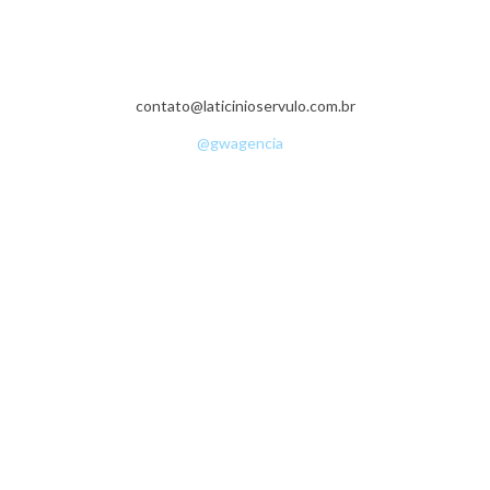
Fazenda da Grama - Zona Rural - 36540-000 - Senador Firmino - MG -
(32) 3536-1335
contato@laticinioservulo.com.br
• ©Copyright 2016 - Sérvulo Laticínios •
Desenvolvimento:
@gwagencia
•