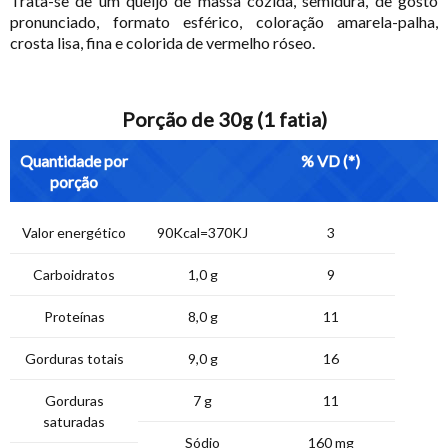
Trata-se de um queijo de massa cozida, semidura, de gosto
pronunciado, formato esférico, coloração amarela-palha,
crosta lisa, fina e colorida de vermelho róseo.
Porção de 30g (1 fatia)
Quantidade por
% VD (*)
porção
Valor energético
90Kcal=370KJ
3
Carboidratos
1,0 g
9
Proteínas
8,0 g
11
Gorduras totais
9,0 g
16
Gorduras
7 g
11
saturadas
Sódio
160 mg