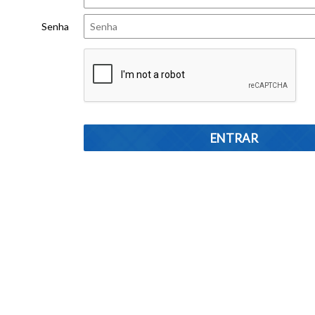
Senha
Fazenda da Grama - Zona Rural - 36540-000 - Senador Firmino - MG -
(32) 3536-1335