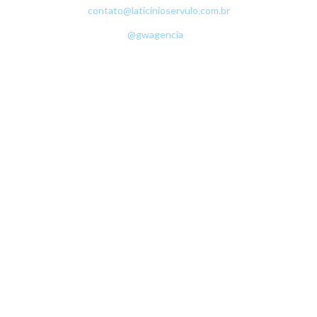
contato@laticinioservulo.com.br
• ©Copyright 2016 - Sérvulo Laticínios •
Desenvolvimento:
@gwagencia
•