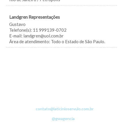
Landgren Representações
Gustavo
Telefone(s): 11 999139-0702
E-mail: landgren@uol.com.br
Área de atendimento: Todo o Estado de São Paulo.
Fazenda da Grama - Zona Rural - 36540-000 - Senador Firmino - MG -
(32) 3536-1335
contato@laticinioservulo.com.br
• ©Copyright 2016 - Sérvulo Laticínios •
Desenvolvimento:
@gwagencia
•